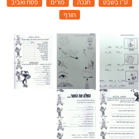
ט"ו בשבט
חנכה
פורים
פסח ואביב
חורף