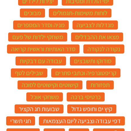
ימי הולדת ומסיבות
יצירות לילדים
לוחות משימות-תגמולים
מבוכים
מנדלות לצביעה
מניה וסדר המספרים
מצאו את ההבדלים
משחקי ילדות של פעם
נקודה לנקודה
סדר האותיות וראשית קריאה
סודוקו ותשבצים
עבודה עם דבקיות
קריפטוגרפיה וכתבי סתרים
שבילים לטף
תפזורות
קישוטים וקישוטים לסוכה
כרטיסי ברכה
משחקי אוכל
קיץ ים וחופש גדול
שבועות חג הקציר
דפי עבודה וצביעה ליום העצמאות
חגי תשרי