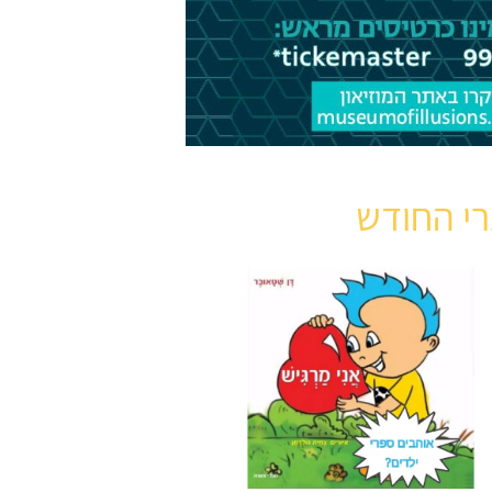
י החודש