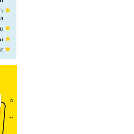
חד
רע
וקבו
נופרת
הסו
אתר 