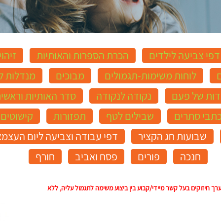
דפי צביעה לילדים
הכרת הספרות והאותיות
זיהוי
ם
לוחות משימות-תגמולים
מבוכים
מנדלות ל
דות של פעם
נקודה לנקודה
סדר האותיות וראשי
כתבי סתרים
שבילים לטף
תפזורות
קישוטים 
שבועות חג הקציר
דפי עבודה וצביעה ליום העצמא
חנכה
פורים
פסח ואביב
חורף
ך חיזוקים בעל קשר מיידי/קבוע בין ביצוע משימה לתגמול עליה, ללא