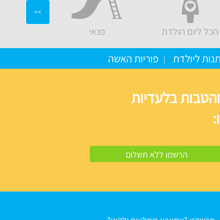
>>
הכל ליום הולדת
פנאי
יועצים ו
נות ליולדת
פוריות האשה
והטבות בלעדיות
: