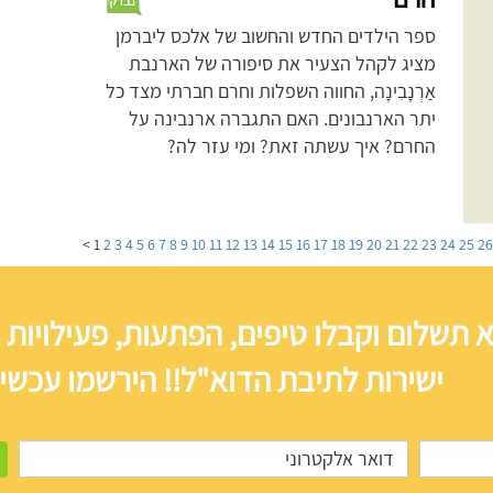
ספר הילדים החדש והחשוב של אלכס ליברמן
מציג לקהל הצעיר את סיפורה של הארנבת
אַרְנָבִינָה, החווה השפלות וחרם חברתי מצד כל
יתר הארנבונים. האם התגברה ארנבינה על
החרם? איך עשתה זאת? ומי עזר לה?
>
1
2
3
4
5
6
7
8
9
10
11
12
13
14
15
16
17
18
19
20
21
22
23
24
25
2
 תשלום וקבלו טיפים, הפתעות, פעילויות 
ישירות לתיבת הדוא"ל!! הירשמו עכשיו