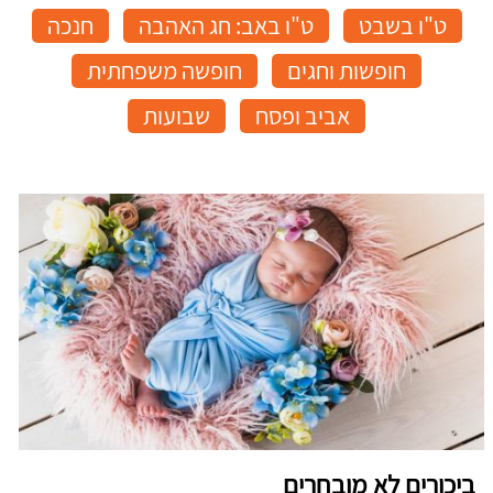
ט"ו בשבט
ט"ו באב: חג האהבה
חנכה
חופשות וחגים
חופשה משפחתית
אביב ופסח
שבועות
ביכורים לא מובחרים