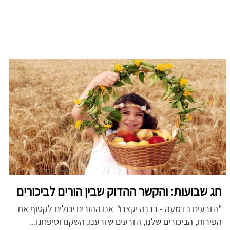
חג שבועות: והקשר ההדוק שבין הורים לביכורים
"הַזֹּרְעִים בְּדִמְעָה - בְּרִנָּה יִקְצֹרוּ
"
אנו ההורים יכולים לקטוף את
הפירות, הביכורים שלנו, הזרעים שזרענו, השקנו וטיפחנו...