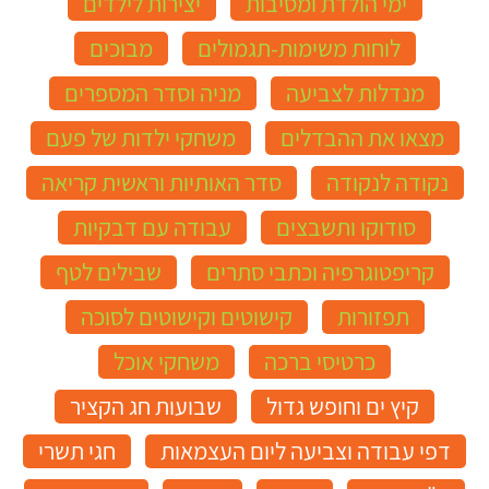
ימי הולדת ומסיבות
יצירות לילדים
לוחות משימות-תגמולים
מבוכים
מנדלות לצביעה
מניה וסדר המספרים
מצאו את ההבדלים
משחקי ילדות של פעם
נקודה לנקודה
סדר האותיות וראשית קריאה
סודוקו ותשבצים
עבודה עם דבקיות
קריפטוגרפיה וכתבי סתרים
שבילים לטף
תפזורות
קישוטים וקישוטים לסוכה
כרטיסי ברכה
משחקי אוכל
קיץ ים וחופש גדול
שבועות חג הקציר
דפי עבודה וצביעה ליום העצמאות
חגי תשרי