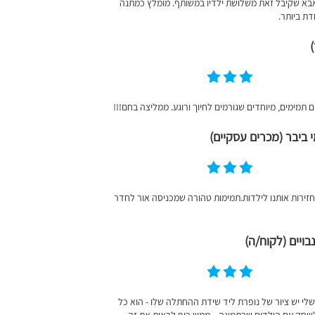
בא שקיבל זאת משלושת ילדיו במשותף. מומלץ כמתנה
דת ביותר.
ים תמימים, מיוחדים שגורמים לחיוך ורוגע. ממליצה בחם!!!
 ביבר (מכרים עסקיים)
זירות אותנו לילדות.תמימות טהורה שמכניסה אור לחדר
בויים (לקוח/ה)
לי יש ציור של נופרת ליד שידת ההחתלה שלו - הוא כל
שחק עם הילדים שבתמונה... ממש כיף לראות את זה.