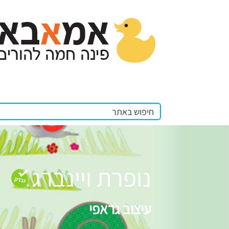
נופרת ויינברג
עיצוב גראפי