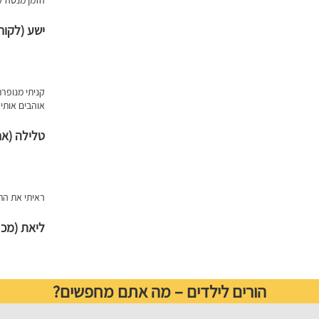
ישע (לקוח
קניתי מנופר
אוהבים אותי 
טלילה (אח
ראיתי את הת
ליאת (מכר
הורים לילדים – מה אתם מחפשים?