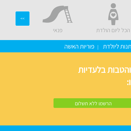
>>
הכל ליום הולדת
פנאי
יועצים ו
נות ליולדת
פוריות האשה
והטבות בלעדיות
: