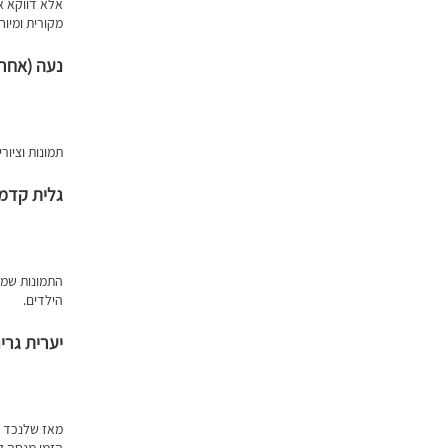
אלא דווקא א
מקורית ומיוח
נעה (אחר)
תמונות וציור
גלית קדמי
התמונות שמח
הילדים.
יערית גרינ
מאז שלנכד ש
הזמן מנסה ל