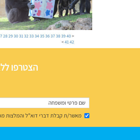
27
28
29
30
31
32
33
34
35
36
37
38
39
40
<
>
41
42
הצטרפו ללא
מאשר/ת קבלת דברי דוא"ל והמלצות מפ