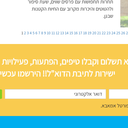
תחרות תחפושות עם פרסים שווים, שעת סיפור
ולהטוטים והיכרות מקרוב עם החיות הקטנות
שבגן.
1
2
3
4
5
6
7
8
9
10
11
12
13
14
15
16
17
18
19
20
21
22
23
24
25
26
 תשלום וקבלו טיפים, הפתעות, פעילויות 
ישירות לתיבת הדוא"ל!! הירשמו עכשיו
ורטל אמאבא.