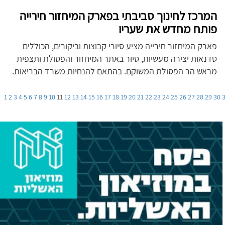
המרכז לחינוך סביבתי בפארק המיחזור חירייה
פותח מחדש את שעריו
פארק המיחזור חירייה מציע סיורי קבוצות וביקורים, הכוללים
סדנאות יצירה מעשיות, סיור באתר המיחזור והפסולת ותצפית
מראש הר הפסולת המשוקם. בהתאם להנחיות משרד הבריאות.
1
2
3
4
5
6
7
8
9
10
11
12
13
14
15
16
17
18
19
20
21
22
23
24
25
26
27
28
29
30