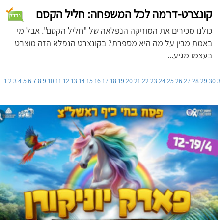
קונצרט-דרמה לכל המשפחה: חליל הקסם
כולנו מכירים את המוזיקה הנפלאה של "חליל הקסם". אבל מי
באמת מבין על מה היא מספרת? בקונצרט הנפלא הזה מוצרט
בעצמו מגיע...
1
2
3
4
5
6
7
8
9
10
11
12
13
14
15
16
17
18
19
20
21
22
23
24
25
26
27
28
29
30