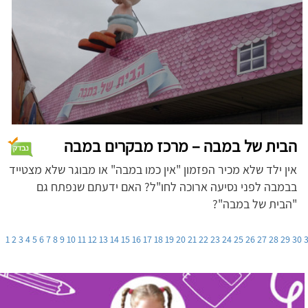
הבית של במבה – מרכז מבקרים במבה
אין ילד שלא מכיר הפזמון "אין כמו במבה" או מבוגר שלא מצטייד
בבמבה לפני נסיעה ארוכה לחו"ל? האם ידעתם שנפתח גם
"הבית של במבה"?
1
2
3
4
5
6
7
8
9
10
11
12
13
14
15
16
17
18
19
20
21
22
23
24
25
26
27
28
29
30