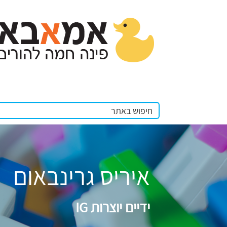
איריס גרינבאום
ידיים יוצרות IG