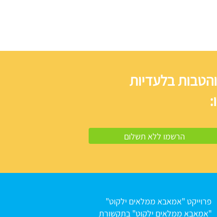
והטבות בלעדיות
:
פרוייקט "אמאבא ממלאים ילקוט"
"אמאבא ממלאים ילקוט" בתקשורת