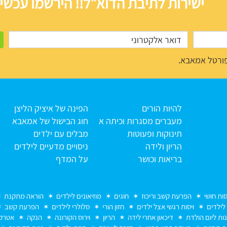
ישירות לתיבת הדוא"ל!! הירשמו עכשיו
ורטל אמאבא.
להיות הורים
הפינה של איציק הליצן
מעברים מסגרות וכיתה א
חוג הבישול של אמאבא
תינוקות ופעוטות
מבלים עם ילדים
הריון ולידה
ניסויים מדעיים לילדים
בריאות וכושר
על המדף
סות חושי
הפרעת קשב וריכוז
חוגים
מוזיאונים לילדים
הוראה מתקנת
 לילדים
ויסות רגשי אצל ילדים
חזון הורי
סלולרי לילדים
הפרעת קשב
נות ליום הולדת
דיכאון אחרי לידה
הריון
וירוס הקורונה
הנקה
אטרקצ