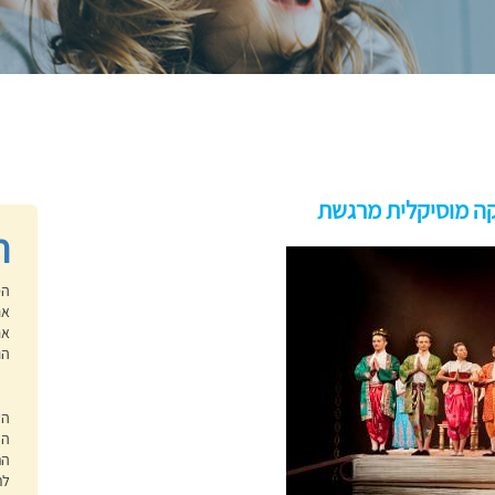
קה מוסיקלית מרגשת
ח
הס
אנ
אם
הו
הש
הה
הת
לת