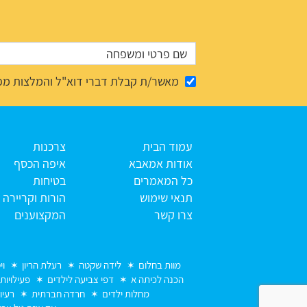
מאשר/ת קבלת דברי דוא"ל והמלצות מפ
עמוד הבית
צרכנות
אודות אמאבא
איפה הכסף
כל המאמרים
בטיחות
תנאי שימוש
הורות וקריירה
צרו קשר
המקצוענים
מוות בחלום
לידה שקטה
רעלת הריון
וי
הכנה לכיתה א
דפי צביעה לילדים
פעילויות
מחלות ילדים
חרדה חברתית
רעיו