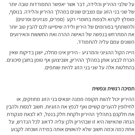
על שלבי ההיריון והלידה, דבר אשר יאפשר התמודדות טובה יותר
של שני בני הזוג עם מצבים שונים במהלך ההיריון והלידה. בנוסף,
מומלץ לקרוא ולצפות בחומרי רקע (ספרים, מגזינים וסרטים)
ולהשתתף בפורומים של היריון ולידה שיסייעו לכם להבין טוב יותר
את המתרחש בנפשה של האישה ההרה ואת החששות והאירועים
השונים עמם עליה להתמודד.
הייה הקול ההגיוני והמרגיע - היריון אינו מחלה, ישנן בדיקות שאין
הכרח לבצע אותן במהלך ההיריון, ושביצוען אף טומן בחובן סיכונים.
בהחלטות אלה על שני בני הזוג להיות שותפים.
תמיכה רגשית ונפשית
ההיריון יכול להוות תקופה ממנה יוצאים בני הזוג מחוזקים, או
לחילופין להערים קשיים ואף לנפץ את הזוגיות. חשוב לנסות ולהבין
את חלקכם בתהליך ההיריון ולקחת חלק בנטל, לא לצאת מנקודת
הנחה שהאישה היא זו שבהיריון ולכן עליה לדאוג לכל הנדרש, על
אחת כמה וכמה חשוב שלא להאשים אותה במידה ושכחה לקבוע