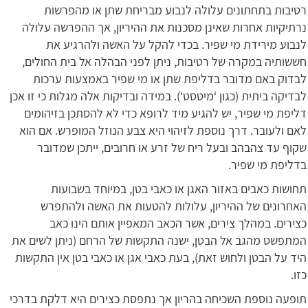
רטיבות בתחתונים עלולה לנבוע מבריחת שתן או מהפרשות
נרתיקיות אחרות שאינן מסכנות את ההיריון, אך ההפרשה עלולה
לנבוע מירידת מי שפיר. בכדי להקל על האשה ולהרגיע את
חששותיה במקרה של רטיבות, ניתן לפני הבהלה אל בית החולים,
לבדוק באם מדובר בדליפת שתן או מי שפיר באמצעות ערכות
לבדיקה ביתית (כגון ‘מיטסט‘). במידה ובדיקות אלה מגלות כי זו אכן
דליפת מי שפיר, יש להגיע מיד לרופא כדי לא להסתכן בזיהומים
לאם ולעובר. דרך נוספת לזיהוי היא צבע הנוזל המופרש. אם הוא
שקוף עד צהבהב ובעל ריח של זרע או חרובים, ייתכן שמדובר
בדליפת מי שפיר.
תחושות כאבים באזור האגן או כאבי בטן, במיוחד בשבועות
האחרונים של ההיריון, עלולות להטעות את האשה ולהתפרש
כצירים. במהלך צירים, אשר הכאב המאפיין אותם הינו כאב
המתפשט מהגב אל הבטן, ישנה התקשות של הרחם (ניתן לשים את
היד על הבטן ולחוש זאת), בעת כאבי אגן או כאבי בטן אין התקשות
כזו.
תופעה נוספת השכיחה בהריון אך נתפסת כצירים היא דלקת בדרכי