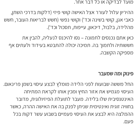
מועד לבדיקה או כל דבר אחר.
ההיריון עלול לעורר אצל האישה קושי פיזי (דלקות בדרכי השתן,
כאבי אגן, קושי בשינה וכד‘) וקושי נפשי (חשש לבריאות העובר, חשש
מהלידה, בלבול, דיכאון, עייפות, תסכול וכד‘).
כאן אתם נכנסים לתמונה – נסו להיכנס לנעליה, להבין את
חששותיה ולתמוך בה. תמיכה יכולה להתבטא בעידוד ולעתים אף
מספיקה הקשבה.
פינוק ומה שמעבר
החל מששה שבועות לפני הלידה מומלץ לבצע עיסוי בשמן פרינאום.
העיסוי מגמיש את אזור החיץ ומכין אותו לקראת המתיחה
האינטנסיבית שלו בלידה. מעבר לתועלת הפיזיולוגית, מדובר
בחוויה זוגית ואינטימית שניתן לפנק בה את האישה ההרה, כאשר
ההמלצה היא לבצע את העיסוי פעמיים בשבוע עשר דקות בכל
פעם.