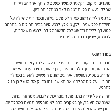
מועדים ומיקום. הקלסר יאפשר מעקב משותף אחר הבדיקות
שחלקן נעשות בטווח זמנים קצר במהלך ההיריון.
ברגעי הלידה חשוב מאוד לפעול ביעילות ובמהירות להקלה על
היולדת ככל שניתן. לכן, מומלץ לבצע סיור בבית החולים בו בחרתם
כמועדף ללידה ולדאוג לכל הקשור ללידה ולרגעים שאחריה,
לדוגמא, שריון חדר במלונית ביה"ח.
בפן הרפואי
נוכחותך בבדיקות וביקורות רפואיות עשויה לחזק את תחושת
ההזדהות והיותך חלק מההיריון, וכן להוות תמיכה עבור האישה
ההרה. בנוסף, תחושות ואירועים שונים העשויים להופיע במהלך
ההיריון, עלולים להלחיץ את האישה וזהו בדיוק מקומו של בן הזוג
להרגיע.
תחושה של ירידה בתנועות העובר יכולה לנבוע ממחזורי ערות
ושינה של העובר, אך במקרים בהם לא מורגשת תנועה במהלך יום,
ייתכן שמשהו אינו כשורה ויש לפנות לרופא המטפל. תחושה של