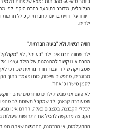
ביותר מ־60% מהכיתות נמצא שלפחות ת
דיווחו על חוויית בריונות חברתית, כולל חרמות 
ילדים.
חוויה רגשית ולא "בעיה חברתית"
ילד שחווה חרם אינו ילד "בעייתי", לא "מקולקל
החרם אינו קשור להתנהגות של הילד עצמו, אלא
שמצדיקה שילד יעבור חוויה נוראית שכזו כי לאף
מבוגרים, מחפשים שייכות, כוח ומעמד בתוך הקב
לסמן מישהו כ"אחר".
לא פעם אני פוגשת ילדים מוחרמים שהם דווקא י
שמעוררת קנאה; ילד שמקבל תשומת לב מהמורה;
לכללי הקבוצה. במצבים כאלה, החרם אינו נובע
הקבוצה מתקשה להכיל את התחושות שעולות בה,
ההתעלמות, אי ההזמנה, ההרגשה שאתה תמיד הא