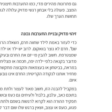
גם פתרונות מהירים מדי, כמו התערבות חיצונית
המצב. פעולה בלי אבחון רגשי מדויק עלולה לג
תחושת הערך שלו.
זיהוי מדויק ובניית התערבות נכונה
כדי לעזור באמת לילד שחווה חרם, השאלה הראשו
שם". חרם לא נוצר בוואקום. לרוב יש ילד או יל
שמצטרפת. חשוב להבין מי יזם את החרם ובעי
מדובר בקנאה כלפי ילדה יפה, חכמה או מצליחנ
במראה, בביטחון או בעצמאות והקבוצה מתקשה ל
מחזיר אותנו לנקודה הקריטית: החרם אינו נוב
איום.
במקביל להבנה הזו, חשוב מאוד לעצור ולתת מק
בתוכם כאב, עלבון, בלבול ולעיתים גם כעס ובו
תפקיד ההורה הוא לקרוא לרגשות בשמם ולתת ל
פגוע, כועס או עצוב, ושאין ברגש שלו שום דבר 