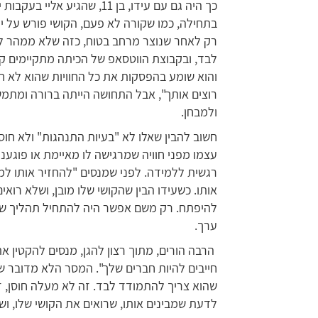
כך היה גם עם עידו, בן 11, שה
בתחילה, כמו שקורה לא פעם, הקושי פורש על ידי
רק לאחר שנוצר מרחב בטוח, כזה שלא ממהר לש
לבד, ובקבוצת הווטסאפ של הכיתה מתקיימים קש
והוא שומע בהפסקות את כל החוויות שהוא לא 
רוצים אותך", אבל התחושה הייתה ברורה ומתמש
ולמבחן.
חשוב להבין שאלו לא "בעיות התנהגות" ולא חוס
עצמו מפני חוויה שמרגישה לו מאיימת או פוגענית
רגשית ללמידה. לפני שמנסים "להחזיר אותו למ
אותו. כשעידו הבין שהקושי שלו מובן, ושלא רואים
להיפתח. רק משם אפשר היה להתחיל תהליך של 
ערך.
הרבה הורים, מתוך רצון להגן, מנסים להקטין את
חייבים להיות חברים שלך". המסר הלא מדובר ש
שהוא צריך להתמודד לבד. זה לא מעלה חוסן, זה
לדעת שמבינים אותו, שרואים את הקושי שלו, ושי