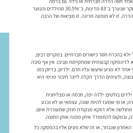
למיד אחד חווה הדרה חברתית או נידוי. גם ברמה
הגלובלית, מדובר בתופעה רחבת היקף. לפי מחקר שנערך ב־83 מדינות, כ־30.5% מהילדים והנוער
והדרה. זו לא תופעה חריגה. זו מציאות של הרבה
" ולא בהכרח חסר כישורים חברתיים. במקרים רבים,
 לדינמיקה קבוצתית שמתקיימת סביבו. אין אף סיבה
 אחד לא מגיע שיעשו עליו חרם. ילדים, בדיוק כמו
וצה, ולעיתים הדרך הקלה לייצר חיבור פנימי היא
לדים בולטים: ילדה יפה, חכמה או מצליחנית
 או מי שמעז להיות שונה, עצמאי או לא נכנע
 מחולשה אלא דווקא מנקודת חוזק שמעוררת איום.
 ובמקום להתמודד איתן מפנה אותן החוצה.
חרון שנבחר, או זה שלא פונים אליו בהפסקה כל