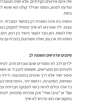
אלו אינם אירועים נקודתיים, אלא חוויה מצטברת
מודעת לפגוע, המסר שהילד קולט הוא שהוא לא 
בטוח.
החוויה הזו אינה נשארת רק במישור החברתי. ה
עצמו. ילד שמרגיש לא שייך מתחיל לפקפק בערך 
שלו לנסות. כאן נוצר הקשר הישיר בין רגש, התנ
הסתגרות או כעס, ואלה משפיעים בהכרח גם על ה
סימנים שדורשים תשומת לב
ילדים לרב לא מספרים שהם עוברים חרם. לעיתי
ולעיתים הם מתביישים, חוששים להכביד או פשו
סיפור ישיר אלא דרך שינויים בהתנהגות. ירידה
משימות, הסתגרות, רגישות יתר, התפרצויות כעס 
כל אלה יכולים להיות ביטוי למצוקה חברתית עמו
שם" או "עזבו אותי" אינן אמירות סתמיות; לעי
במקום שבו הוא מרגיש לא שייך.