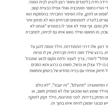
גיע אליי בעקבות ירידה חדה בלימודים וחוסר רצון להגיע לבית הספר.
 הוריו כחוסר מוטיבציה ואולי אפילו כבעיית קשב.
פוט או לתקן, עלה הסיפור החברתי: בהפסקות הוא
רים בלעדיו. למפגשים חברתיים הוא לא מוזמן יותר
חלק מהם. אף אחד לא אמר לו במפורש "אנחנו לא
כת, וזו תחושה שילד נושא איתו גם לכיתה, למחברת
ר רצון. אלו דרכי התמודדות. הילד מנסה להגן על
. ברגע שילד חווה דחייה חברתית, אין לו פניות
סלול" לימודי, צריך לעצור ולתת מקום לכאב שמנהל
 בו ילד עצלן או נכשל, משהו בו נרגע והוא הסכים
חיזוק אמיתי עם בנייה מחדש של ביטחון ותחושת
 הסיטואציה: "תתעלם", "זה יעבור", "לא כולם
הילד שומע הוא שהכאב שלו לא מספיק חשוב, או
 מחזק בדידות. לפני פתרונות, הילד זקוק לתוקף.
ש מבוגר שמוכן להיות איתו בתוך זה.