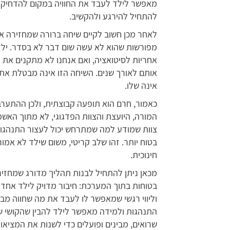
מאפשר לילד לעבד את החוויה במקום להדחיק או
להתחיל להירגע ולהקשיב.
לאחר מכן חשוב לקיים שיחה ברורה שמחזירה את
מפורשות שהוא לא עשה שום דבר לא בסדר. ילד
אחריות לסיטואציה, ואם אנחנו לא מתקנים את 
אותם לאורך שנים. השיחה הזו אינה מבטלת את 
אינה שלו.
כאמור, חרם הוא תופעה קבוצתית, ולכן ההתערב
המורה, היועצת והצוות הפדגוגי, לא מתוך האשמה
צוות שמודע למה שמתרחש יכול לעצור התנהגויות
בטוח יותר. זהו שלב קריטי, משום שילד לא אמ
חינוכית.
מכאן ניתן להתחיל לבנות תהליך מדורג שמחזיר ל
בטוחות בתוך המערכת: חיבור מדויק לילד אחד א
וליווי רגשי שמאפשר לו לעבד את מה שחווה מבל
התנהגות ולמידה מאפשר לילד להבין שהקושי של
שרואים, מבינים ופועלים כדי לשנות את המציאות