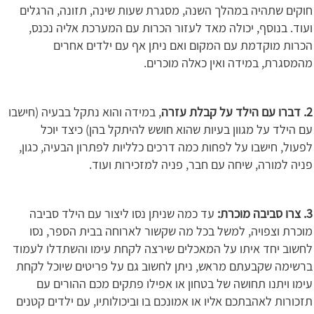
חוקים שתהיה במהלך השנה, מסגרת שעות שינה, תזונה, הרגלים
ועוד. בנוסף, יכולה מאד לעזור הכרות עם המערכת אליה נכנס,
הכרות מוקדמת עם המקום ואם ניתן אף עם ילדים אחרים
מהמסגרת, במידה ואין כאלה מוכרים.
2. דברו עם הילד על קבלת עזרה
, במידה והוא נתקל בבעיה (חישבו
עם הילד על מגוון בעיות שהוא חושש להיתקל בהן) כיצד יוכל
לפעול, חישבו על לפחות כמה דרכים כלליות לפתרון הבעיה, כגון,
פניה למורה, שיחה עם חבר, פניה למזכירות ועוד.
3. צרו סביבה מוכרת:
עד כמה שניתן נסו ליצור עם הילד סביבה
מוכרת וצפויה, למשל בכל מה שקשור לארוחה בבית הספר, נסו
לחשוב יחד איתו על המאכלים שירצה לקחת עימו והשתדלו לעמוד
ברשימה שקבעתם מראש, ניתן לחשוב גם על פריטים שיוכל לקחת
עימו ויתנו תחושה של בטחון או אפילו פתקים מכם ההורים עם
תזכורות לאהבתכם אליו או אמונכם בו וביכולותיו, עם ילדים קטנים