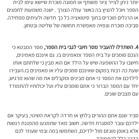
יותר ניתן לצייר ציור משותף או תמונה מוכרת שיישא עימו לבית
הספר ויוכל להציץ בה כאשר עולה הצורך . ישנה משמעות לחפצים
או הרגלים מוכרים בתוך סיטואציה כל כך חדשה ולעיתים מפחידה.
סביבה מוכרת וצפויה מאפשרת תחושה של שליטה ובטחון.
4. השתדלו להעביר מסר חיובי לגבי בית הספר,
מסר המבטא כי
הנכם סומכים על בית הספר ומאמינים בו. גם אינכם מאמינים,
חישבו על ההשפעה שיש על הילד אם הוא מבין כי שלחתם אותו
שעת כה רבות במקום שאינכם סמכים עליו או מאמינים בו.העבירו
לילדכם את המסר כי אתם מבינים ומקבלים את מה שהוא מרגיש,
יחד עם המסר הברור כי אתם סומכים עליו ועל יכולותיו להתמודד
עם מצבים שונים.
סביר שגם אתם ההורים בלחץ או חרדה לקראת השינוי, בעיקר אם
ילדכם עובר למסגרת חדשה. חשוב מאד שתמנעו מהפגנת רגשות
אלא באופן מוגזם מול ילדיכם, השתמשו במה ובמי שעוזר לכם
בדרך כלל להתמודד.