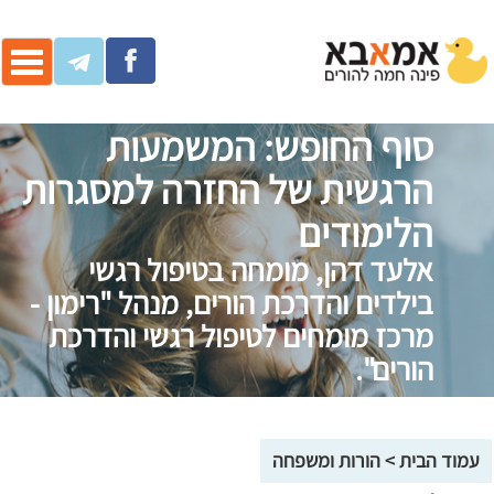
ggle
ation
סוף החופש: המשמעות
הרגשית של החזרה למסגרות
הלימודים
אלעד דהן, מומחה בטיפול רגשי
בילדים והדרכת הורים, מנהל "רימון -
מרכז מומחים לטיפול רגשי והדרכת
הורים".
עמוד הבית
>
הורות ומשפחה