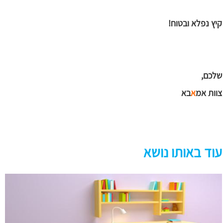
קיץ נפלא ובטוח!
שלכם,
צוות אמ
א
בא
עוד באותו נושא