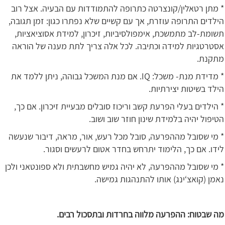
* מתן רטאלין/קונצרטה כתרופה להתמודדות עם הבעיה. אצל רוב
הילדים התרופה עוזרת, אך עם קשיים שלא נפתרו כגון: זמן תגובה,
תשומת-לב מתמשכת, אימפולסיביות, זיכרון, למידת אסוציאציות,
אסטרטגיות למידה וכתיבה. לכל אלה צריך לתת מענה של הוראה
מתקנת.
* מדידת מנת- משכל: IQ. אם מנת המשכל גבוהה, ניתן ללמד את
הילד בשיטות יצירתיות.
* הילדים בעלי הפרעת קשב וריכוז סובלים מבעיית זיכרון. אם כך,
הטיפול יהיה בלמידת שינון חוזר שוב ושוב.
* מי שסובל מההפרעה, סובל מכל רעש, אור, מראה, דיבור שנעשה
לידו. אם כך, הלימוד יתרחש בחדר אטום לרעשים וסגור.
* מי שסובל מההפרעה, לא יהיה גמיש מחשבתית ולא ספונטאני ולכן
נאמן (קואצ‘ינג) אותו להתנהגות גמישה.
מה שבטוח: ההפרעה מלווה בחרדות ובתסכול רבים.