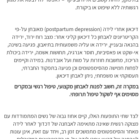
רגשותיה ללא שיפוט או ביקורת.
דיכאון אחרי לידה (postpartum depression) מאובחן על-פי
הקריטריונים לאבחון כל דיכאון קליני אחר: מצב רוח ירוד, ירידה
בהנאה ובעניין, ירידה או עליה משמעותית בתיאבון, פגיעה בשינה,
אי-שקט או פאסיביות, חוסר אנרגיה, תחושות אשמה, ירידה ביכולת
הריכוז, מחשבות חוזרות על מוות ועל אובדנות. במידה וקיימים
לפחות חמישה מהסימפטומים וכן פגיעה בתפקוד החברתי,
תעסוקתי או משפחתי, ניתן לאבחן דיכאון.
במקרה זה, חשוב לפנות לאבחון מקצועי, טיפול רגשי ובמקרים
מסוימים אף לשקול טיפול תרופתי.
לצד שתי התופעות האלו, קיים אחוז גבוה של נשים המתמודדות עם
מצוקה רגשית שאינה מתאימה לאבחנה של דכדוך לאחר לידה
מאחר והסימפטומים מתמשכים זמן רב, ויחד עם זאת, אינן עונות