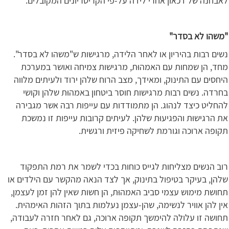
לאבחנה של דכאון אחרי לידה על-פי הקריטריונים המקובלים.
"משהו לא בסדר"
נשים רבות בהיריון או לאחר הלידה, מרגישות ש"משהו לא בסדר".
מחד, הן שמחות עם האמהוּת, מרגישות צמיחה ואושר במערכת
היחסים עם התינוק, ומאידך, מצב הרוח שלהן ירוד ולעיתים מלווה
בחרדה. נשים רבות מרגישות חוסר ביטחון באמהוּת שלהן וקושי
להחליט כיצד לנהוג. הן מתמודדות עם עייפות רבה אשר מגבירה
את הרגישוּת והפגיעוּת שלהן. לעיתים קרובות עייפות זו נמשכת
תקופה ארוכה וגורמת לשחיקה פיזית ורגשית.
רוב הנשים מצליחות לגייס כוחות בכדי לשמר את רמת התפקוד
שלהן, בעיקר בטיפול בתינוק, אך לצד הנאה מהקשר עם הילדים או
תחושת מימוש עצמי סביב האמהוּת, הן חשות שאין להן זמן לעצמן,
אין להן אוויר לנשימה, שהן-עצמן נעלמות בתוך הזהות האימהית.
תחושה זו עלולה להימשך תקופה ארוכה, גם לאחר חזרה לעבודה,