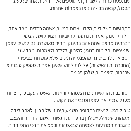
שנתפסת כחזרה לשגרה, ומתווספים אליה רגשות אחרים: כעס,
תסכול, קנאה בבן-הזוג או באמהוֹת אחרות.
התחושות השליליות הללו יוצרות רגשות אשמה כבדים. מצד אחד,
הולדת תינוק ואמהוּת נתפסות חיוביות ורצויות וישנה ציפייה
חברתית מהאם שתתאהב בתינוק ותהיה מאושרת. גם לנשים עצמן
יש ציפיות וחלומות בנוגע להיריון, ללידה ולאמהוּת. מצד שני,
המציאות לרוב שונה מהפנטזיה ונשים שלא עומדות בציפיות
(החברתיות והאישיות) עלולות לחוש שאינן אמהות מספיק טובות או
שהזהות האימהיות שלהן פגומה.
המורכבות הרגשית נוכח האמהוּת ורגשות האשמה עקב כך, יוצרות
מעגל שמזין את עצמו ומגביר את הקושי.
טיפול רגשי לנשים בתקופה משמעותית זו של הריון, לאחר לידה
ואמהוּת, עשוי לסייע להן בהפחתת רגשות האשם החרדה והעצב,
בהגברת המודעות לצמיחה שבאמהוּת ובמציאת דרכי התמודדות