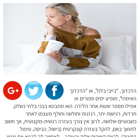
הדכדוך, "בייבי בלוז", או "הדכדוך
האימהי", מופיע ימים ספורים או
אפילו מספר שעות אחר הלידה. הוא מתבטא בבכי בלתי נשלט,
חרדות, רגישות יתר, רגזנות וחולשה וחולף מעצמו לאחר
כשבועיים-שלושה. לרוב אין צורך בעזרה רגשית-מקצועית, אך חשוב
לתמוך באם, להקל בעזרה קונקרטית (בישול, כביסה, טיפול
בתינוק), להיות קשובים אליה ובעיקר – לאפשר לה לבטא את מגוון