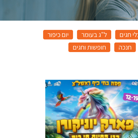
י חגים
ל"ג בעומר
יום כיפור
חנכה
חופשות וחגים