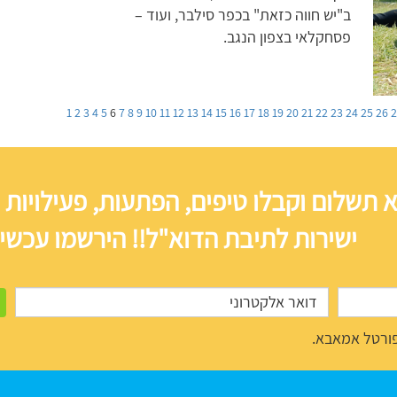
ב"יש חווה כזאת" בכפר סילבר, ועוד –
פסחקלאי בצפון הנגב.
1
2
3
4
5
6
7
8
9
10
11
12
13
14
15
16
17
18
19
20
21
22
23
24
25
26
 תשלום וקבלו טיפים, הפתעות, פעילויות 
ישירות לתיבת הדוא"ל!! הירשמו עכשיו
ורטל אמאבא.