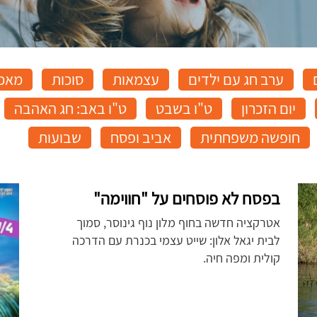
ערב חג עם ילדים
עצמאות
סוכות
מאכל
יום הזכרון
ט"ו בשבט
ט"ו באב: חג האהבה
חופשה משפחתית
אביב ופסח
שבועות
בפסח לא פוסחים על "חווימה"
אטרקציה חדשה בחוף מלון נוף גינוסר, סמוך
לבית יגאל אלון: שייט עצמי בכנרת עם הדרכה
קולית ומפה חיה.