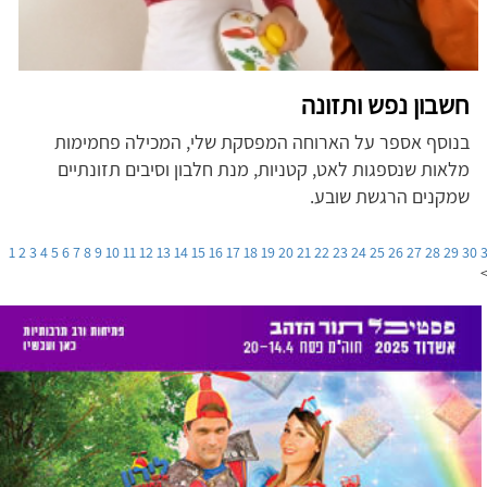
חשבון נפש ותזונה
בנוסף אספר על הארוחה המפסקת שלי, המכילה פחמימות
מלאות שנספגות לאט, קטניות, מנת חלבון וסיבים תזונתיים
שמקנים הרגשת שובע.
1
2
3
4
5
6
7
8
9
10
11
12
13
14
15
16
17
18
19
20
21
22
23
24
25
26
27
28
29
30