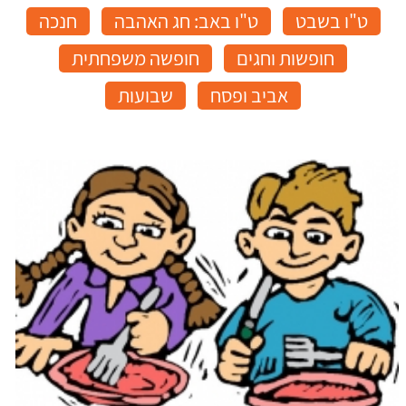
ט"ו בשבט
ט"ו באב: חג האהבה
חנכה
חופשות וחגים
חופשה משפחתית
אביב ופסח
שבועות