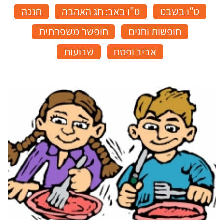
ט"ו בשבט
ט"ו באב: חג האהבה
חנכה
חופשות וחגים
חופשה משפחתית
אביב ופסח
שבועות