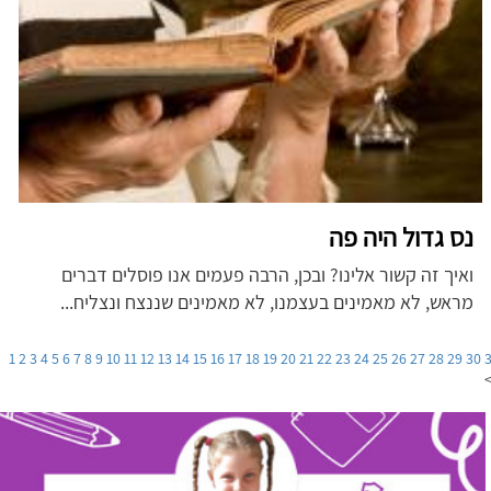
נס גדול היה פה
ואיך זה קשור אלינו? ובכן, הרבה פעמים אנו פוסלים דברים
מראש, לא מאמינים בעצמנו, לא מאמינים שננצח ונצליח...
1
2
3
4
5
6
7
8
9
10
11
12
13
14
15
16
17
18
19
20
21
22
23
24
25
26
27
28
29
30