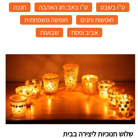
ט"ו בשבט
ט"ו באב: חג האהבה
חנכה
חופשות וחגים
חופשה משפחתית
אביב ופסח
שבועות
שלוש חנוכיות ליצירה בבית