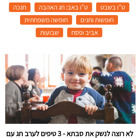
ט"ו בשבט
ט"ו באב: חג האהבה
חנכה
חופשות וחגים
חופשה משפחתית
אביב ופסח
שבועות
לא רוצה לנשק את סבתא - 3 טיפים לערב חג עם