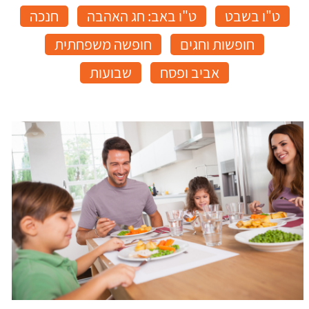
ט"ו בשבט
ט"ו באב: חג האהבה
חנכה
חופשות וחגים
חופשה משפחתית
אביב ופסח
שבועות