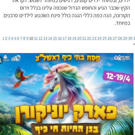
ילדים, ובמיוחד ילדים קטנים, רגישים במיוחד לשמש. לקראת
הקיץ שכבר הגיע והחופש הגדול שנכפה עלינו בגלל וירוס
הקורונה, הנה כמה כללי הגנה כולל פינת השכנוע לילדים סרבנים
במיוחד.
1
2
3
4
5
6
7
8
9
10
11
12
13
14
15
16
17
18
19
20
21
22
23
24
25
26
27
28
29
30