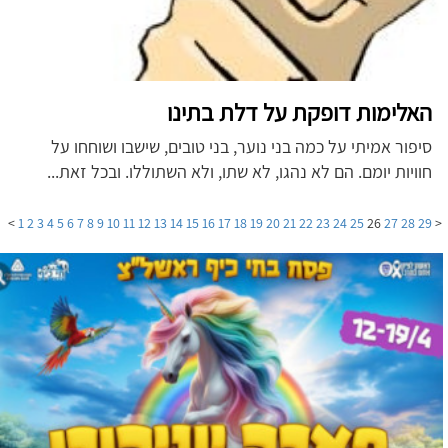
האלימות דופקת על דלת בתינו
סיפור אמיתי על כמה בני נוער, בני טובים, שישבו ושוחחו על
חוויות יומם. הם לא נהגו, לא שתו, ולא השתוללו. ובכל זאת...
>
1
2
3
4
5
6
7
8
9
10
11
12
13
14
15
16
17
18
19
20
21
22
23
24
25
26
27
28
29
<