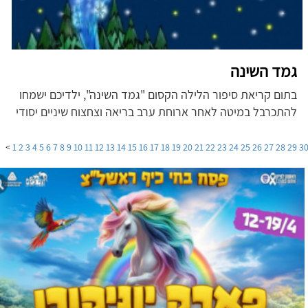
גמד השינה
בתום קריאת סיפור הלילה הקסום "גמד השינה", ילדיכם ישמחו
להתכרבל במיטה לאחר ארוחת ערב בריאה וצחצוח שיניים יסודי
>
1
2
3
4
5
6
7
8
9
10
11
12
13
14
15
16
17
18
19
20
21
22
23
24
25
26
27
28
29
3