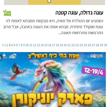
עוגה גדולה, עוגה קטנה
כשמגיע יום ההולדת של מאיה, היא מבקשת מסבתא לאפות לה
עוגת שוקולד מיוחדת. סבתא אופה את העוגה באהבה, אבל מרוב
התרגשות מתרחשת תאונה...
>
1
2
3
4
5
6
7
8
9
10
11
12
13
14
15
16
17
18
19
20
21
22
23
24
25
26
27
28
29
3