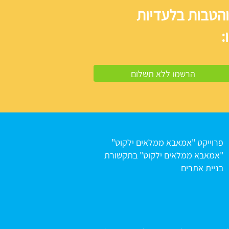
והטבות בלעדיות
:
פרוייקט "אמאבא ממלאים ילקוט"
"אמאבא ממלאים ילקוט" בתקשורת
בניית אתרים