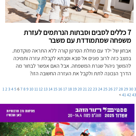
7 כללים לסבים וסבתות הנרתמים לעזרת
משפחה שמתמודדת עם משבר
אבחון של ילד עם מחלת הסרטן קורה ללא התראה מוקדמת.
במצב כזה לרוב פונים אל סבא וסבתא לקבלת עזרה ותמיכה
להמשך ניהול שגרת המשפחה. אבל האם אפשר לבחור מה
הדרך הנכונה לתת ולקבל את העזרה החשובה הזו?
1
2
3
4
5
6
7
8
9
10
11
12
13
14
15
16
17
18
19
20
21
22
23
24
25
26
27
28
29
30
>
41
42
4