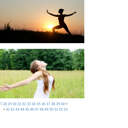
27
28
29
30
31
32
33
34
35
36
37
38
39
40
<
>
41
42
43
44
45
46
47
48
49
50
51
52
53