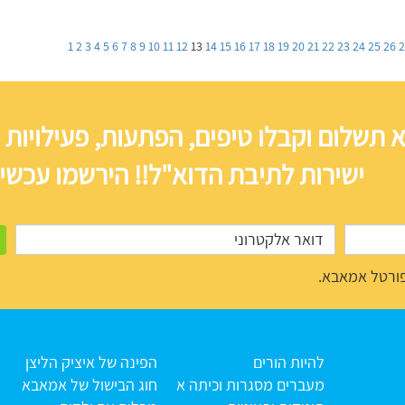
1
2
3
4
5
6
7
8
9
10
11
12
13
14
15
16
17
18
19
20
21
22
23
24
25
26
 תשלום וקבלו טיפים, הפתעות, פעילויות 
ישירות לתיבת הדוא"ל!! הירשמו עכשיו
ורטל אמאבא.
להיות הורים
הפינה של איציק הליצן
מעברים מסגרות וכיתה א
חוג הבישול של אמאבא