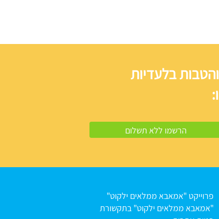
והטבות בלעדיות
:
פרוייקט "אמאבא ממלאים ילקוט"
"אמאבא ממלאים ילקוט" בתקשורת