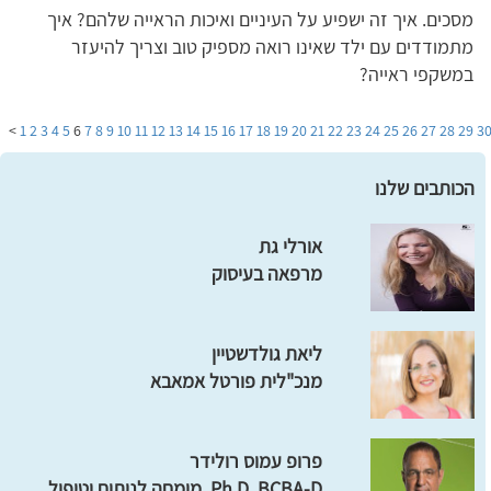
מסכים. איך זה ישפיע על העיניים ואיכות הראייה שלהם? איך
מתמודדים עם ילד שאינו רואה מספיק טוב וצריך להיעזר
במשקפי ראייה?
>
1
2
3
4
5
6
7
8
9
10
11
12
13
14
15
16
17
18
19
20
21
22
23
24
25
26
27
28
29
3
הכותבים שלנו
אורלי גת
מרפאה בעיסוק
ליאת גולדשטיין
מנכ"לית פורטל אמאבא
פרופ עמוס רולידר
Ph.D, BCBA-D, מומחה לניתוח וטיפול