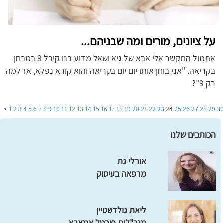
על ציונים, מורים ומה שבניהם...
אתמול התקשר אלי אבא של גיא ושאל מדוע בנו קיבל 9 במבחן
בקריאה. "אני בוחן אותו יום יום בקריאה והוא קורא נפלא, אז למה
רק 9"?
>
1
2
3
4
5
6
7
8
9
10
11
12
13
14
15
16
17
18
19
20
21
22
23
24
25
26
27
28
29
3
הכותבים שלנו
אורלי גת
מרפאה בעיסוק
ליאת גולדשטיין
מנכ"לית פורטל אמאבא