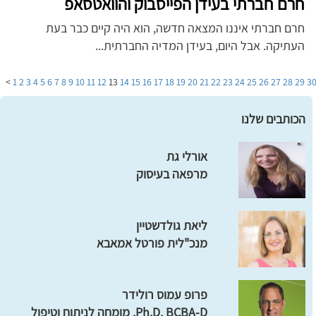
חרם חברתי בעידן הפייסבוק והוואטסאפ
חרם חברתי איננו המצאה חדשה, הוא היה קיים כבר בעת
העתיקה. אבל היום, בעידן המדיה החברתית...
>
1
2
3
4
5
6
7
8
9
10
11
12
13
14
15
16
17
18
19
20
21
22
23
24
25
26
27
28
29
3
הכותבים שלנו
אורלי גת
מרפאה בעיסוק
ליאת גולדשטיין
מנכ"לית פורטל אמאבא
פרופ עמוס רולידר
Ph.D, BCBA-D, מומחה לניתוח וטיפול