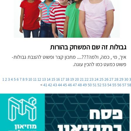
גבולות זה שם המשחק בהורות
איך, מי , כמה, ולמה???.... מתכון קצר ופשוט להצבת גבולות-
פשוט כמעט כמו להכין עוגה.
1
2
3
4
5
6
7
8
9
10
11
12
13
14
15
16
17
18
19
20
21
22
23
24
25
26
27
28
29
30
>
41
42
43
44
45
46
47
48
49
50
51
52
53
54
55
56
57
5