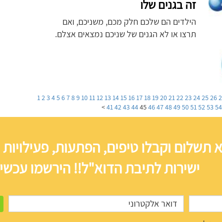
זה בגנים שלו
הילדים הם שלכם חלק מכם, משניכם, ואם
תרצו או לא הגנים של שניכם נמצאים אצלם.
1
2
3
4
5
6
7
8
9
10
11
12
13
14
15
16
17
18
19
20
21
22
23
24
25
26
>
41
42
43
44
45
46
47
48
49
50
51
52
53
5
 תשלום וקבלו טיפים, הפתעות, פעילויות 
ישירות לתיבת הדוא"ל!! הירשמו עכשיו