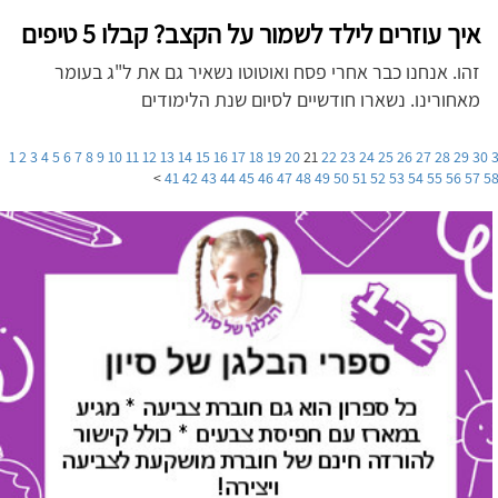
איך עוזרים לילד לשמור על הקצב? קבלו 5 טיפים
זהו. אנחנו כבר אחרי פסח ואוטוטו נשאיר גם את ל"ג בעומר
מאחורינו. נשארו חודשיים לסיום שנת הלימודים
1
2
3
4
5
6
7
8
9
10
11
12
13
14
15
16
17
18
19
20
21
22
23
24
25
26
27
28
29
30
>
41
42
43
44
45
46
47
48
49
50
51
52
53
54
55
56
57
5