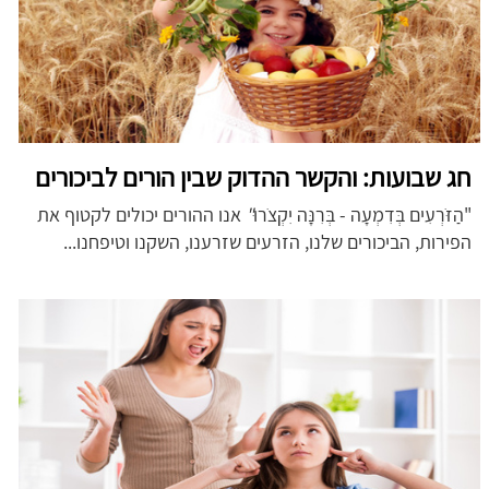
חג שבועות: והקשר ההדוק שבין הורים לביכורים
"הַזֹּרְעִים בְּדִמְעָה - בְּרִנָּה יִקְצֹרוּ
"
אנו ההורים יכולים לקטוף את
הפירות, הביכורים שלנו, הזרעים שזרענו, השקנו וטיפחנו...