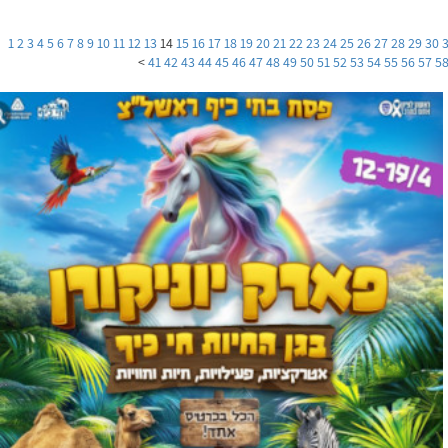
1
2
3
4
5
6
7
8
9
10
11
12
13
14
15
16
17
18
19
20
21
22
23
24
25
26
27
28
29
30
>
41
42
43
44
45
46
47
48
49
50
51
52
53
54
55
56
57
5