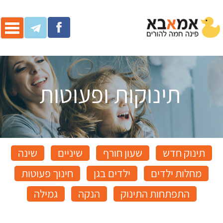
ggle
ation
תינוקות ופעוטות
תינוק חדש
שעון חורף
שיניים
שינה
מחלות ילדים
ילדים בגן
חינוך פעוטות
התפתחות התינוק
הנקה
גמילה