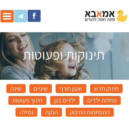
ggle
ation
תינוקות ופעוטות
תינוק חדש
שעון חורף
שיניים
שינה
מחלות ילדים
ילדים בגן
חינוך פעוטות
התפתחות התינוק
הנקה
גמילה