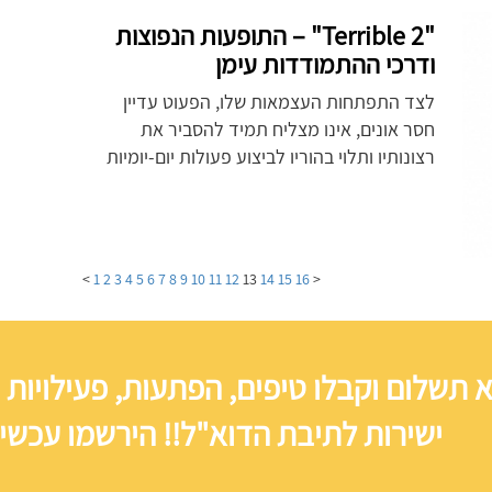
"Terrible 2" – התופעות הנפוצות
ודרכי ההתמודדות עימן
לצד התפתחות העצמאות שלו, הפעוט עדיין
חסר אונים, אינו מצליח תמיד להסביר את
רצונותיו ותלוי בהוריו לביצוע פעולות יום-יומיות
>
1
2
3
4
5
6
7
8
9
10
11
12
13
14
15
16
<
 תשלום וקבלו טיפים, הפתעות, פעילויות 
ישירות לתיבת הדוא"ל!! הירשמו עכשיו