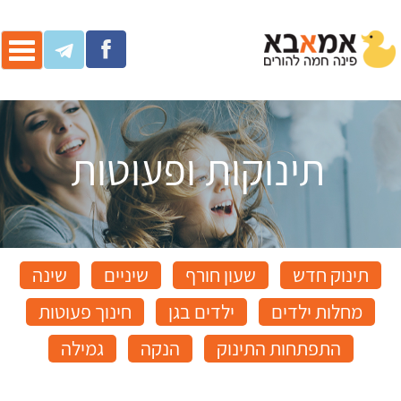
ggle
ation
תינוקות ופעוטות
תינוק חדש
שעון חורף
שיניים
שינה
מחלות ילדים
ילדים בגן
חינוך פעוטות
התפתחות התינוק
הנקה
גמילה