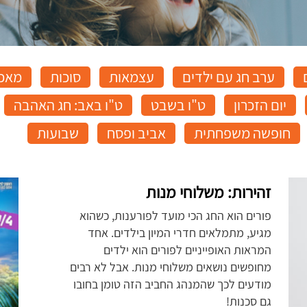
ערב חג עם ילדים
עצמאות
סוכות
מאכל
יום הזכרון
ט"ו בשבט
ט"ו באב: חג האהבה
חופשה משפחתית
אביב ופסח
שבועות
זהירות: משלוחי מנות
פורים הוא החג הכי מועד לפורענות, כשהוא
מגיע, מתמלאים חדרי המיון בילדים. אחד
המראות האופייניים לפורים הוא ילדים
מחופשים נושאים משלוחי מנות. אבל לא רבים
מודעים לכך שהמנהג החביב הזה טומן בחובו
גם סכנות!