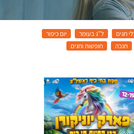
י חגים
ל"ג בעומר
יום כיפור
חנכה
חופשות וחגים