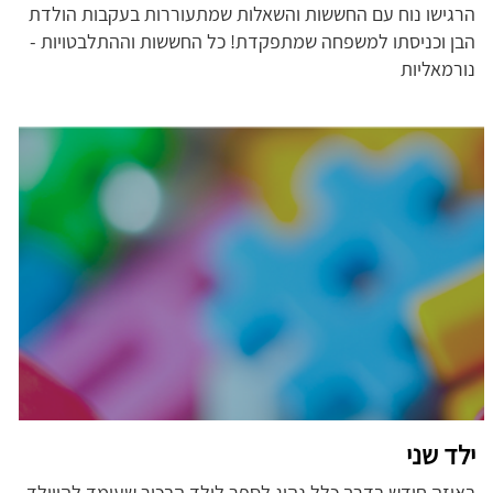
הרגישו נוח עם החששות והשאלות שמתעוררות בעקבות הולדת
הבן וכניסתו למשפחה שמתפקדת! כל החששות וההתלבטויות -
נורמאליות
ילד שני
באיזה חודש בדרך כלל נהוג לספר לילד הבכור שעומד להיוולד