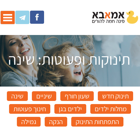
ggle
ation
תינוקות ופעוטות: שינה
תינוק חדש
שעון חורף
שיניים
שינה
מחלות ילדים
ילדים בגן
חינוך פעוטות
התפתחות התינוק
הנקה
גמילה