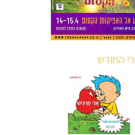
י החודש