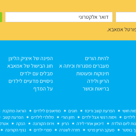
ורטל אמאבא.
להיות הורים
הפינה של איציק הליצן
מעברים מסגרות וכיתה א
חוג הבישול של אמאבא
תינוקות ופעוטות
מבלים עם ילדים
הריון ולידה
ניסויים מדעיים לילדים
בריאות וכושר
על המדף
סות חושי
הפרעת קשב וריכוז
חוגים
מוזיאונים לילדים
הוראה מתקנת
 לילדים
ויסות רגשי אצל ילדים
חזון הורי
סלולרי לילדים
הפרעת קשב
נות ליום הולדת
דיכאון אחרי לידה
הריון
וירוס הקורונה
הנקה
אטרקצ
ך בוסטר
מעקב הריון פרטי
חזרה לשגרה
ספרי ילדים
נגיף הקורונה