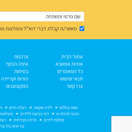
מאשר/ת קבלת דברי דוא"ל והמלצות מפ
עמוד הבית
צרכנות
אודות אמאבא
איפה הכסף
כל המאמרים
בטיחות
תנאי שימוש
הורות וקריירה
צרו קשר
המקצוענים
מוות בחלום
לידה שקטה
רעלת הריון
וי
הכנה לכיתה א
דפי צביעה לילדים
פעילויות
מחלות ילדים
חרדה חברתית
רעיו
עד איזה גיל צרי