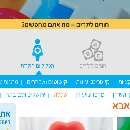
הורים לילדים – מה אתם מחפשים?
חוגים לילדים
הכל ליום הולדת
ציות
קייטרינג ועוגות
קישוטים ואביזרים
מתנות צ
השרון
מרכז וגוש דן
שפלה
ירושלים וסביבתה
אבא
אתם
העסקי